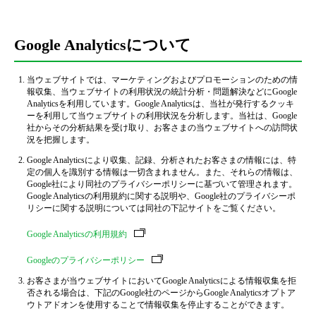
Google Analyticsについて
当ウェブサイトでは、マーケティングおよびプロモーションのための情
報収集、当ウェブサイトの利用状況の統計分析・問題解決などにGoogle
Analyticsを利用しています。Google Analyticsは、当社が発行するクッキ
ーを利用して当ウェブサイトの利用状況を分析します。当社は、Google
社からその分析結果を受け取り、お客さまの当ウェブサイトへの訪問状
況を把握します。
Google Analyticsにより収集、記録、分析されたお客さまの情報には、特
定の個人を識別する情報は一切含まれません。また、それらの情報は、
Google社により同社のプライバシーポリシーに基づいて管理されます。
Google Analyticsの利用規約に関する説明や、Google社のプライバシーポ
リシーに関する説明については同社の下記サイトをご覧ください。
Google Analyticsの利用規約
Googleのプライバシーポリシー
お客さまが当ウェブサイトにおいてGoogle Analyticsによる情報収集を拒
否される場合は、下記のGoogle社のページからGoogle Analyticsオプトア
ウトアドオンを使用することで情報収集を停止することができます。