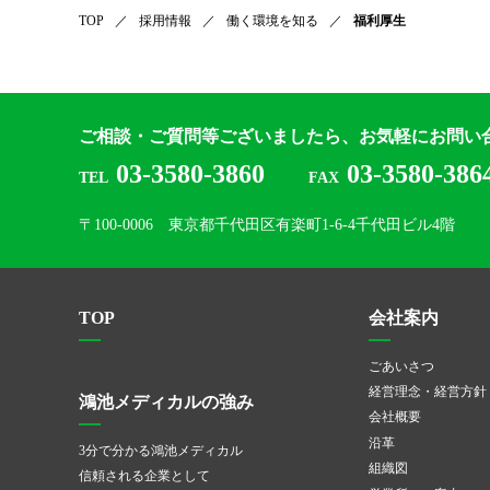
TOP
採用情報
働く環境を知る
福利厚生
ご相談・ご質問等ございましたら、
お気軽にお問い
03-3580-3860
03-3580-386
TEL
FAX
〒100-0006 東京都千代田区有楽町1-6-4千代田ビル4階
TOP
会社案内
ごあいさつ
経営理念・経営方針
鴻池メディカルの強み
会社概要
沿革
3分で分かる鴻池メディカル
組織図
信頼される企業として