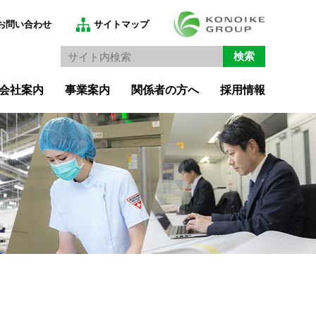
新卒採用情報
お問い合わせ
サイトマップ
検索
アルバイト・パート・
中途採用
会社案内
事業案内
関係者の方へ
採用情報
ークホルダー方針
手術室支援サービス
採用情報
メーカー関係者の方
手術室清掃サービス
採用メッセージ
診療材料・薬品・滅菌物・リネン管理
よくある質問
サービス
術前準備サービス
池メディカルとは
ガウン介助サービス
医療機器メーカー向けサービス