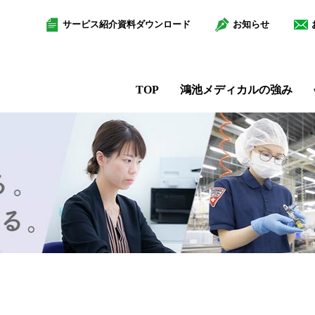
サービス紹介資料ダウンロード
お知らせ
TOP
鴻池メディカルの強み
ス
社員インタビュー
組織図
物品管理サービス
働く環境を知る
マルチステ
・医療関係者の方
学校関係者の方
営業所のご案内
病院×課長
診療材料管理サービス
研修制度
本社アクセス
カル
病院×責任者
医薬品管理サービス
福利厚生
CSR方針
ル
物流×課長
女性の活躍推進
ィカル
信頼される企業として
鴻
ス
病院×新卒
物流×新卒
管理×主任
その他サービス