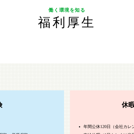
管理×課長
環境測定・特別清掃(医療施設)サービス
医
働く環境を知る
病院×課長
ステム
設備機器・器材レンタルサービス
福利厚生
み
数字で知る鴻池メディカル
旧病院の残置物処理業者紹介サービス
医学資料保管サービス
コンサルティングサービス
険
休
年間公休120日（会社カレ