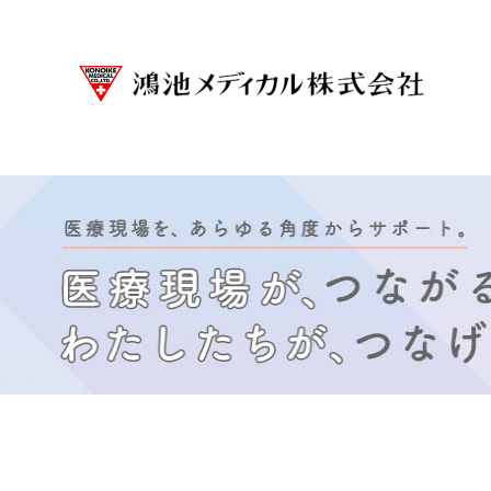
鴻池メディカルの強み
会社案内
事業案内
関係者の方へ
採用情報
事業について
ごあいさつ
洗浄・滅菌サービ
病院
経営理念
院内滅菌サービス
鴻池メディカルとは
会社概要
院外滅菌サービス
３分で分かる鴻池メディ
沿革
学校健診サービス
数字で知る鴻池メディカ
3分で分かる鴻池メデ
内視鏡洗浄・消毒サービ
耐久試験サービス
システム