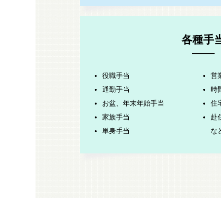
各種手
役職手当
営
通勤手当
時
お盆、年末年始手当
住
家族手当
赴
単身手当
な