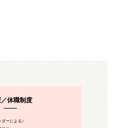
療機器物流・3PLサービス
医療機器洗浄・メンテナンスサービス
製造業・修理業受託サービス
その他サービス一覧
拠点紹介
暇／休職制度
ンダーによる）