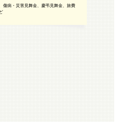
、傷病・災害見舞金、慶弔見舞金、旅費
ど